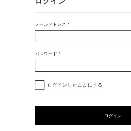
ログイン
RANKING
商品ランキング
並び順
メールアドレス
*
NEW ITEM
パスワード
*
新着商品
CHECKED
ログインしたままにする
PRODUCTS
最近チェックした商品
ログイン
SHOPPING